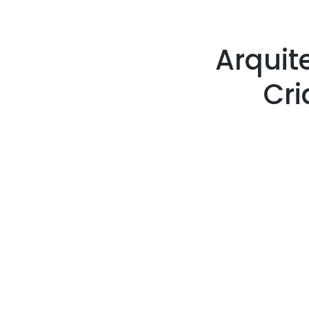
Arquit
Cr