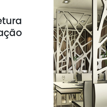
etura
iação