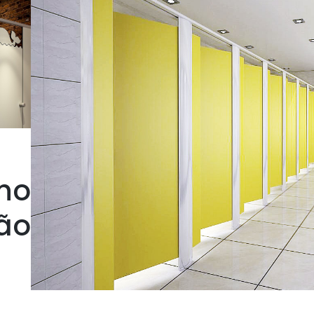
ho
ão